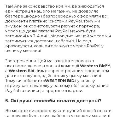
Так! Але законодавство країни, де знаходиться
адміністрація нашого магазину, не дозволяє
безперешкодно і безпосередньо оформляти всі
документи платіжної системи PayPal, тому ми
змушені використовувати рахунок партнера,
через що деякі платежі PayPal можуть бути
затримані на 3-4 дні і, відповідно, на цей же термін
затримується доставка шаблонів. Це слід
враховувати, коли ви оплачуєте через PayPal у
нашому магазині.
Застереження! Цей магазин інтегровано з
платформою електронної комерції
Western Bid™
,
а
Western Bid, Inc.
є зареєстрованим продавцем
для всіх покупок, здійснених у цьому магазині.
Тому ви побачите «
WESTERN BID
» у списку
отримувачів платежу у вашому обліковому записі
PayPal та виписці з кредитної картки.
5. Які ручні способи оплати доступні?
Ви можете використовувати ручний спосіб оплати
та покупки будь-яких шаблонів у нашому магазині