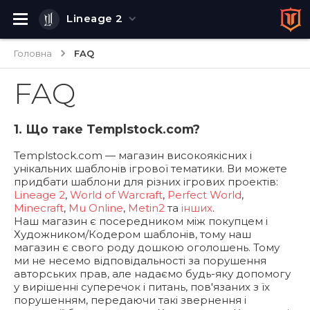
Lineage 2
Головна
FAQ
FAQ
1. Що таке Templstock.com?
Templstock.com — магазин високоякісних і
унікальних шаблонів ігрової тематики. Ви можете
придбати шаблони для різних ігрових проектів:
Lineage 2
,
World of Warcraft
,
Perfect World
,
Minecraft
,
Mu Online
,
Metin2
та
інших
.
Наш магазин є посередником між покупцем і
Художником/Кодером шаблонів, тому наш
магазин є свого роду дошкою оголошень. Тому
ми не несемо відповідальності за порушення
авторських прав, але надаємо будь-яку допомогу
у вирішенні суперечок і питань, пов'язаних з їх
порушенням, передаючи такі звернення і