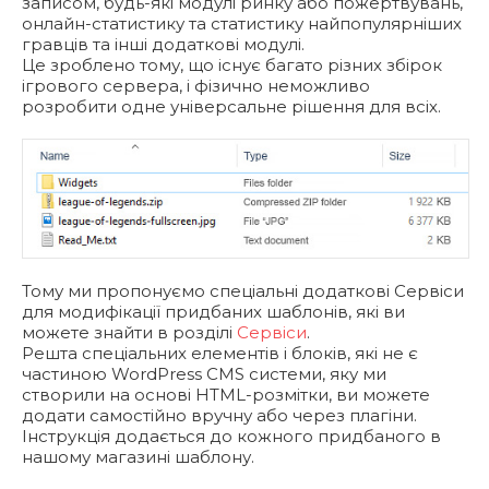
записом, будь-які модулі ринку або пожертвувань,
онлайн-статистику та статистику найпопулярніших
гравців та інші додаткові модулі.
Це зроблено тому, що існує багато різних збірок
ігрового сервера, і фізично неможливо
розробити одне універсальне рішення для всіх.
Тому ми пропонуємо спеціальні додаткові Сервіси
для модифікації придбаних шаблонів, які ви
можете знайти в розділі
Сервіси
.
Решта спеціальних елементів і блоків, які не є
частиною WordPress CMS системи, яку ми
створили на основі HTML-розмітки, ви можете
додати самостійно вручну або через плагіни.
Інструкція додається до кожного придбаного в
нашому магазині шаблону.