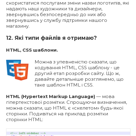
скористатися послугами зміни назви логотипів, які
надають наші художники та дизайнери,
звернувшись безпосередньо до них або
звернувшись у службу підтримки нашого
магазину.
12. Які типи файлів я отримаю?
HTML, CSS шаблони.
Можна з упевненістю сказати, що
кодування HTML, CSS шаблону - це
другий етап розробки сайту. Що ж,
давайте детальніше розглянемо, що
таке шаблон HTML і CSS.
HTML (Hypertext Markup Language)
— мова
гіпертекстової розмітки. Спрощуючи визначення,
можна сказати, що HTML є «скелетом» будь-якої
сторінки. Подивіться на приклад розмітки
сторінки HTML: