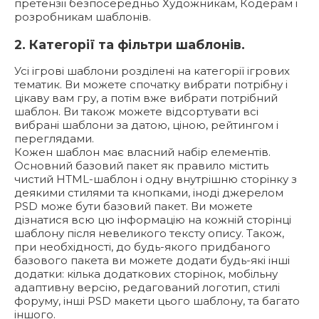
претензії безпосередньо Художникам, Кодерам і
розробникам шаблонів.
2. Категорії та фільтри шаблонів.
Усі ігрові шаблони розділені на категорії ігрових
тематик. Ви можете спочатку вибрати потрібну і
цікаву вам гру, а потім вже вибрати потрібний
шаблон. Ви також можете відсортувати всі
вибрані шаблони за датою, ціною, рейтингом і
переглядами.
Кожен шаблон має власний набір елементів.
Основний базовий пакет як правило містить
чистий HTML-шаблон і одну внутрішню сторінку з
деякими стилями та кнопками, іноді джерелом
PSD може бути базовий пакет. Ви можете
дізнатися всю цю інформацію на кожній сторінці
шаблону після невеликого тексту опису. Також,
при необхідності, до будь-якого придбаного
базового пакета ви можете додати будь-які інші
додатки: кілька додаткових сторінок, мобільну
адаптивну версію, редагований логотип, стилі
форуму, інші PSD макети цього шаблону, та багато
іншого.