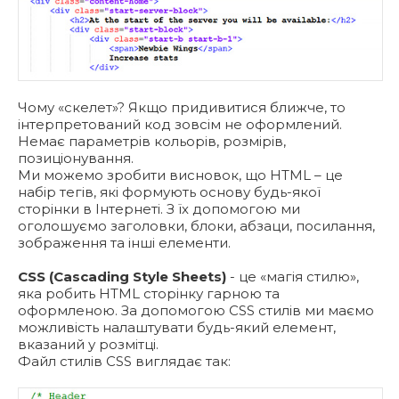
Чому «скелет»? Якщо придивитися ближче, то
інтерпретований код зовсім не оформлений.
Немає параметрів кольорів, розмірів,
позиціонування.
Ми можемо зробити висновок, що HTML – це
набір тегів, які формують основу будь-якої
сторінки в Інтернеті. З їх допомогою ми
оголошуємо заголовки, блоки, абзаци, посилання,
зображення та інші елементи.
CSS (Cascading Style Sheets)
- це «магія стилю»,
яка робить HTML сторінку гарною та
оформленою. За допомогою CSS стилів ми маємо
можливість налаштувати будь-який елемент,
вказаний у розмітці.
Файл стилів СSS виглядає так: