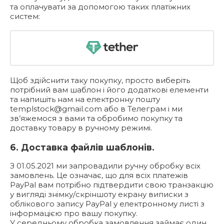
та оплачувати за допомогою таких платіжних
систем:
Щоб здійснити таку покупку, просто виберіть
потрібний вам шаблон і його додаткові елементи
та напишіть нам на електронну пошту
templstock@gmail.com
або в Телеграм і ми
зв’яжемося з вами та обробимо покупку та
доставку товару в ручному режимі.
6. Доставка файлів шаблонів.
З 01.05.2021 ми запровадили ручну обробку всіх
замовлень. Це означає, що для всіх платежів
PayPal вам потрібно підтвердити свою транзакцію
у вигляді знімку/скріншоту екрану виписки з
облікового запису PayPal у електронному листі з
інформацією про вашу покупку.
У середньому обробка замовлення займає один