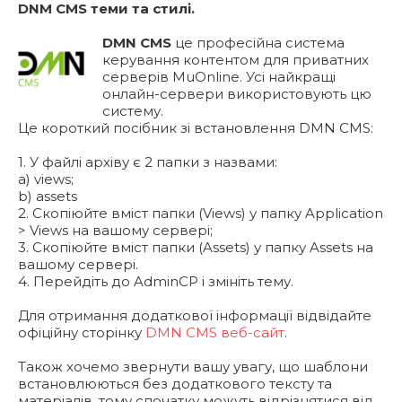
DNM CMS теми та стилі.
DMN CMS
це професійна система
керування контентом для приватних
серверів MuOnline. Усі найкращі
онлайн-сервери використовують цю
систему.
Це короткий посібник зі встановлення DMN CMS:
1. У файлі архіву є 2 папки з назвами:
a) views;
b) assets
2. Скопіюйте вміст папки (Views) у папку Application
> Views на вашому сервері;
3. Скопіюйте вміст папки (Assets) у папку Assets на
вашому сервері.
4. Перейдіть до AdminCP і змініть тему.
Для отримання додаткової інформації відвідайте
офіційну сторінку
DMN CMS веб-сайт
.
Також хочемо звернути вашу увагу, що шаблони
встановлюються без додаткового тексту та
матеріалів, тому спочатку можуть відрізнятися від