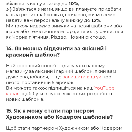
збільшить вашу знижку до
10%
;
3 )
Зв’яжіться з нами, якщо ви плануєте придбати
кілька різних шаблонів одночасно, ми можемо
надати вам персональну знижку до
15%
.
Ми також надаємо знижки на певні шаблони або
ігрові або тематичні категорії, а також у свята, такі
як Чорна п’ятниця, Різдво, Новий рік тощо.
14. Як можна віддячити за якісний і
красивий шаблон?
Найпростіший спосіб подякувати нашому
магазину за якісний і гарний шаблон, який вам
дуже сподобався, — це
залишити відгук
про
нього, поставивши 5 зірочок.
Ви можете також підпишіться на наш
YouTube
каналі
щоб бути в курсі всіх нових розробок і
нових шаблонів.
15. Як я можу стати партнером
Художником або Кодером шаблонів?
Щоб стати партнером Художником або Кодером