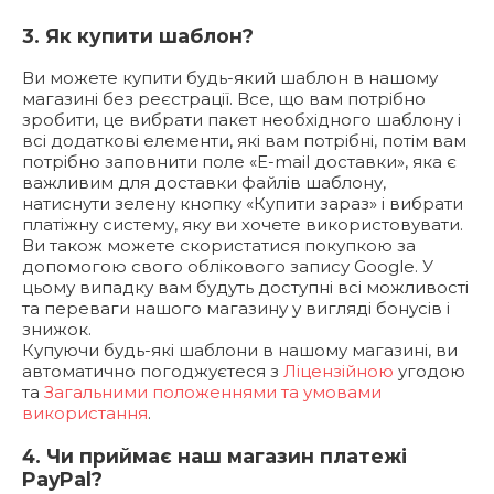
3. Як купити шаблон?
Ви можете купити будь-який шаблон в нашому
магазині без реєстрації. Все, що вам потрібно
зробити, це вибрати пакет необхідного шаблону і
всі додаткові елементи, які вам потрібні, потім вам
потрібно заповнити поле «E-mail доставки», яка є
важливим для доставки файлів шаблону,
натиснути зелену кнопку «Купити зараз» і вибрати
платіжну систему, яку ви хочете використовувати.
Ви також можете скористатися покупкою за
допомогою свого облікового запису Google. У
цьому випадку вам будуть доступні всі можливості
та переваги нашого магазину у вигляді бонусів і
знижок.
Купуючи будь-які шаблони в нашому магазині, ви
автоматично погоджуєтеся з
Ліцензійною
угодою
та
Загальними положеннями та умовами
використання
.
4. Чи приймає наш магазин платежі
PayPal?