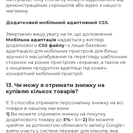
демонстраційних скріншотів або відео з нашого
магазину.
Додатковий мобільний адаптивний CSS.
Звертаємо вашу увагу на те, що доповнення
Мобільна адаптація
надається у вигляді
додаткового
CSS файлу
і є лише базовою
адаптацією для мобільних пристроїв для більш
зручного масштабування та перегляду шаблонних
сторінок на різних пристроях і екранах, а також не
є кінцевим продуктом адаптації під кожен
конкретний мобільний пристрій.
13. Чи можу я отримати знижку на
купівлю кількох товарів?
Є 3 способи отримати персональну знижку на всі
товари в нашому магазині:
1)
Ви можете отримати знижку на покупку
додаткового товару до
5%
;< br>
2)
Ви можете
«увійти» за допомогою облікового запису Google і
взяти участь у системі переваг для клієнтів, яка