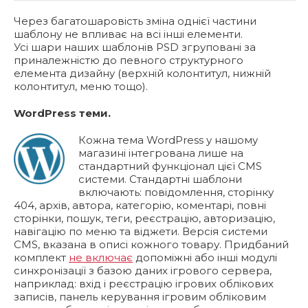
Через багатошаровість зміна однієї частини
шаблону не впливає на всі інші елементи.
Усі шари наших шаблонів PSD згруповані за
приналежністю до певного структурного
елемента дизайну (верхній колонтитул, нижній
колонтитул, меню тощо).
WordPress теми.
Кожна тема WordPress у нашому
магазині інтегрована лише ​​на
стандартний функціонал цієї CMS
системи. Стандартні шаблони
включають: повідомлення, сторінку
404, архів, автора, категорію, коментарі, повні
сторінки, пошук, теги, реєстрацію, авторизацію,
навігацію по меню та віджети. Версія системи
CMS, вказана в описі кожного товару. Придбаний
комплект
не включає
допоміжні або інші модулі
синхронізації з базою даних ігрового сервера,
наприклад: вхід і реєстрацію ігрових облікових
записів, панель керування ігровим обліковим