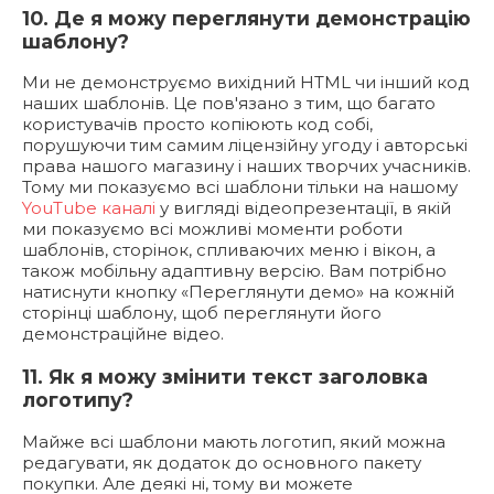
10. Де я можу переглянути демонстрацію
шаблону?
Ми не демонструємо вихідний HTML чи інший код
наших шаблонів. Це пов'язано з тим, що багато
користувачів просто копіюють код собі,
порушуючи тим самим ліцензійну угоду і авторські
права нашого магазину і наших творчих учасників.
Тому ми показуємо всі шаблони тільки на нашому
YouTube каналі
у вигляді відеопрезентації, в якій
ми показуємо всі можливі моменти роботи
шаблонів, сторінок, спливаючих меню і вікон, а
також мобільну адаптивну версію. Вам потрібно
натиснути кнопку «Переглянути демо» на кожній
сторінці шаблону, щоб переглянути його
демонстраційне відео.
11. Як я можу змінити текст заголовка
логотипу?
Майже всі шаблони мають логотип, який можна
редагувати, як додаток до основного пакету
покупки. Але деякі ні, тому ви можете