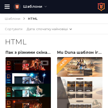
Шаблони
Шаблони
HTML
Сортувати
Дата: спочатку найновіші
HTML
Пак з різними скінами для лаунчеру серверу MU
Mu Duna шаблон ігрового сайту
-40%